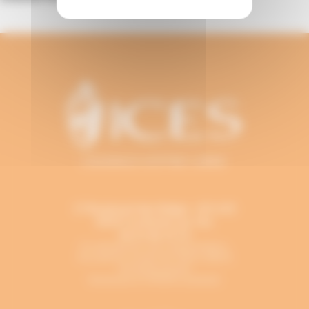
L'AUDACE D'ÊTRE LIBRE
17 Boulevard des Belges - B.P. 691
85017
La Roche-sur-Yon
02 51 46 12 13
En période de cours universitaires,
l’accueil est ouvert de 7h45 à 18h15
du lundi au jeudi,
fermeture à 17h30 le vendredi.