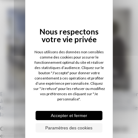
Nous utilisons des données non sensibles
comme des cookies pour assurer le
fonctionnement optimal du site et réaliser
des statistiques d’audience. Cliquez sur le
bouton "J'accepte" pour donner votre
consentement à ces opérations et profiter
d’une expérience personnalisée. Cliquez
sur "Je refuse" pour les refuser ou modifiez
En plus des cours de FLE, les étudiants peuvent participer
vos préférences en cliquant sur "Je
personnalise".
à
des ateliers de français
(12 heures par semestre), qui
leur permettent d'initier ou de consolider leur pratique de
la langue française.
Accepter et fermer
Paramètres des cookies
Cet atelier d'expression orale est sanctionné par un
examen final (oral) et vaut 3 ECTS.