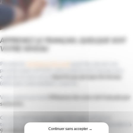
APPRENEZ LE FRANÇAIS, QUELQUE SOIT
VOTRE NIVEAU
Pendant le
séminaire d'accueil
ayant lieu durant vos
premiers jours à l'ICES, votre maitrise du français sera
évaluée et vous serez
répartis par groupe de niveau
(débutant, intermédiaire, avancé).
Vous suivrez au total
54 heures de cours de français par
semestre
.
Ce cours de Français Langue Étrangère (FLE) se
terminera par un
examen final (oral et écrit)
équivalent à
Continuer sans accepter →
9 crédits ECTS
.